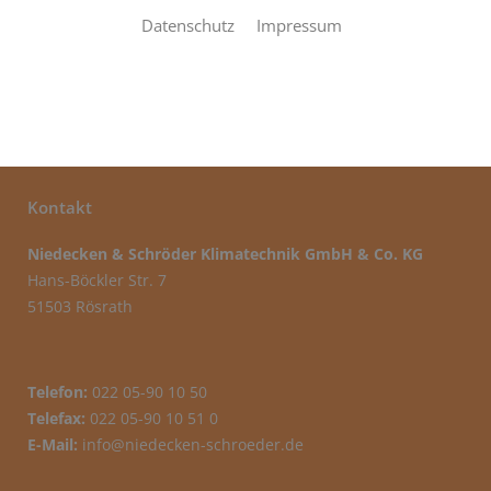
Datenschutz
Impressum
Weitere Informationen folgen in Kürze.
Kontakt
Niedecken & Schröder Klimatechnik GmbH & Co. KG
Hans-Böckler Str. 7
51503 Rösrath
Telefon:
022 05-90 10 50
Telefax:
022 05-90 10 51 0
E-Mail:
info@niedecken-schroeder.de